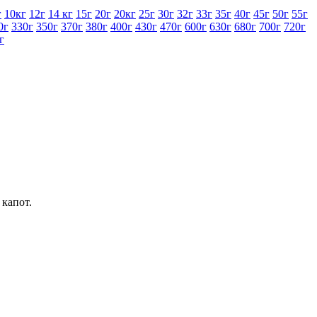
г
10кг
12г
14 кг
15г
20г
20кг
25г
30г
32г
33г
35г
40г
45г
50г
55г
0г
330г
350г
370г
380г
400г
430г
470г
600г
630г
680г
700г
720г
г
капот.