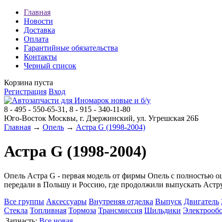
Главная
Новости
Доставка
Оплата
Гарантийные обязательства
Контакты
Черный список
Корзина пуста
Регистрация
Вход
8 - 495 - 550-65-31, 8 - 915 - 340-11-80
Юго-Восток Москвы, г. Дзержинский, ул. Угрешская 26Б
Главная
→
Опель
→
Астра G (1998-2004)
Астра G (1998-2004)
Опель Астра G - первая модель от фирмы Опель с полностью оц
передали в Польшу и Россию, где продолжили выпускать Астру
Все группы
Аксессуары
Внутреняя отделка
Выпуск
Двигатель
Стекла
Топливная
Тормоза
Трансмиссия
Шильдики
Электрооб
Запчасть:
Все
новая