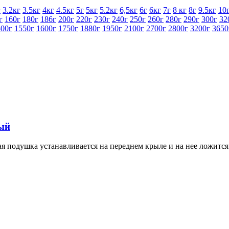
г
3.2кг
3.5кг
4кг
4.5кг
5г
5кг
5.2кг
6,5кг
6г
6кг
7г
8 кг
8г
9.5кг
10
г
160г
180г
186г
200г
220г
230г
240г
250г
260г
280г
290г
300г
32
500г
1550г
1600г
1750г
1880г
1950г
2100г
2700г
2800г
3200г
3650
ый
подушка устанавливается на переднем крыле и на нее ложится 