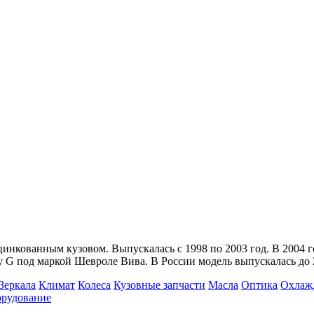
инкованным кузовом. Выпускалась с 1998 по 2003 год. В 2004 го
 G под маркой Шевроле Вива. В России модель выпускалась до 
Зеркала
Климат
Колеса
Кузовные запчасти
Масла
Оптика
Охлаж
орудование