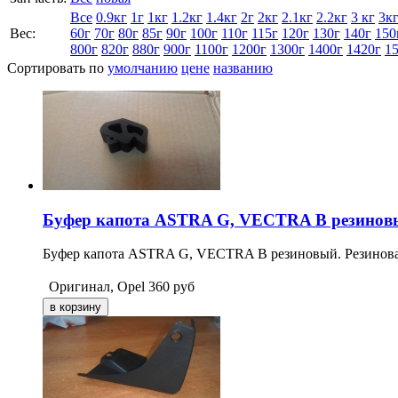
Все
0.9кг
1г
1кг
1.2кг
1.4кг
2г
2кг
2.1кг
2.2кг
3 кг
3к
Вес:
60г
70г
80г
85г
90г
100г
110г
115г
120г
130г
140г
150
800г
820г
880г
900г
1100г
1200г
1300г
1400г
1420г
1
Сортировать по
умолчанию
цене
названию
Буфер капота ASTRA G, VECTRA B резинов
Буфер капота ASTRA G, VECTRA B резиновый. Резиновая 
Оригинал, Opel
360
руб