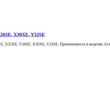
26SE, X30XE, Y32SE
 X25XE, Y26SE, X30XE, Y32SE. Применимость в моделях Астра G 