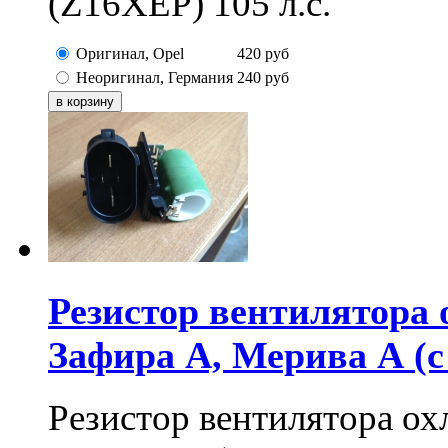
(Z16XEP) 105 л.с.
Оригинал, Opel
420
руб
Неоригинал, Германия
240
руб
Резистор вентилятора
Зафира А, Мерива А (
Резистор вентилятора ох