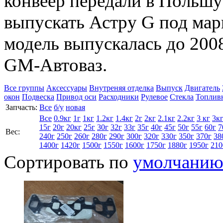
конвеер передали в Польшу
выпускать Астру G под мар
модель выпускалась до 2008
GM-Автоваз.
Все группы
Аксессуары
Внутреняя отделка
Выпуск
Двигатель
окон
Подвеска
Привод оси
Расходники
Рулевое
Стекла
Топлив
Запчасть:
Все
б/у
новая
Все
0.9кг
1г
1кг
1.2кг
1.4кг
2г
2кг
2.1кг
2.2кг
3 кг
3к
15г
20г
20кг
25г
30г
32г
33г
35г
40г
45г
50г
55г
60г
7
Вес:
240г
250г
260г
280г
290г
300г
320г
330г
350г
370г
38
1400г
1420г
1500г
1550г
1600г
1750г
1880г
1950г
210
Сортировать по
умолчани