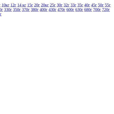
г
10кг
12г
14 кг
15г
20г
20кг
25г
30г
32г
33г
35г
40г
45г
50г
55г
0г
330г
350г
370г
380г
400г
430г
470г
600г
630г
680г
700г
720г
г