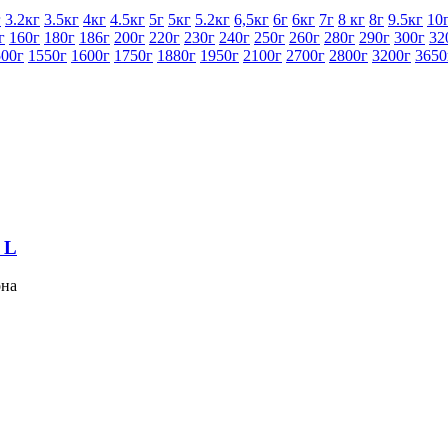
г
3.2кг
3.5кг
4кг
4.5кг
5г
5кг
5.2кг
6,5кг
6г
6кг
7г
8 кг
8г
9.5кг
10
г
160г
180г
186г
200г
220г
230г
240г
250г
260г
280г
290г
300г
32
500г
1550г
1600г
1750г
1880г
1950г
2100г
2700г
2800г
3200г
3650
 L
она