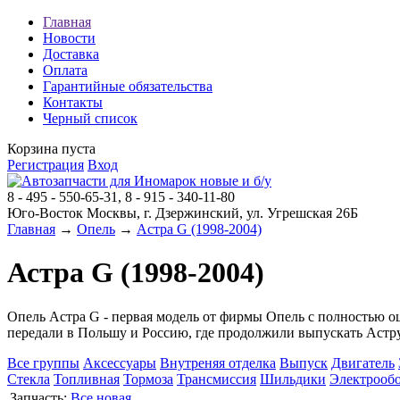
Главная
Новости
Доставка
Оплата
Гарантийные обязательства
Контакты
Черный список
Корзина пуста
Регистрация
Вход
8 - 495 - 550-65-31, 8 - 915 - 340-11-80
Юго-Восток Москвы, г. Дзержинский, ул. Угрешская 26Б
Главная
→
Опель
→
Астра G (1998-2004)
Астра G (1998-2004)
Опель Астра G - первая модель от фирмы Опель с полностью оц
передали в Польшу и Россию, где продолжили выпускать Астру
Все группы
Аксессуары
Внутреняя отделка
Выпуск
Двигатель
Стекла
Топливная
Тормоза
Трансмиссия
Шильдики
Электрооб
Запчасть:
Все
новая