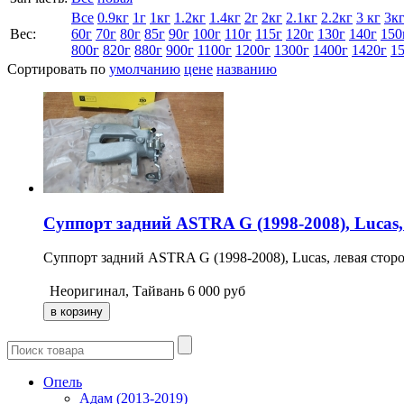
Все
0.9кг
1г
1кг
1.2кг
1.4кг
2г
2кг
2.1кг
2.2кг
3 кг
3к
Вес:
60г
70г
80г
85г
90г
100г
110г
115г
120г
130г
140г
150
800г
820г
880г
900г
1100г
1200г
1300г
1400г
1420г
1
Сортировать по
умолчанию
цене
названию
Суппорт задний ASTRA G (1998-2008), Lucas,
Суппорт задний ASTRA G (1998-2008), Lucas, левая стор
Неоригинал, Тайвань
6 000
руб
Опель
Адам (2013-2019)