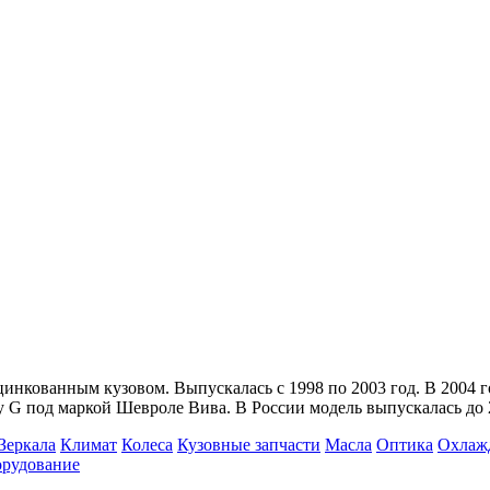
инкованным кузовом. Выпускалась с 1998 по 2003 год. В 2004 го
 G под маркой Шевроле Вива. В России модель выпускалась до 
Зеркала
Климат
Колеса
Кузовные запчасти
Масла
Оптика
Охлаж
орудование