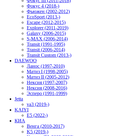
Фокус III (2011-2018)
Фокус 4 (2018-)
Фьюжен (2002-2012)
EcoSport (2013-)
Escape (2012-2015)
Explorer (2011-2019)
Galaxy (2006-2015)
S-MAX (2006-2014)
Transit (1991-1995)
Transit (2006-2014)
Transit Custom (2013-)
DAEWOO
Ланос (1997-2010)
Матиз I (1998-2005)
Матиз II (2005-2012)
Нексия (1997-2007)
Нексия (2008-2016)
Эсперо (1991-1999)
Jetta
va3 (2019-)
KAIYI
E5 (2022-)
КИА
Венга (2010-2017)
K5 (2019-)