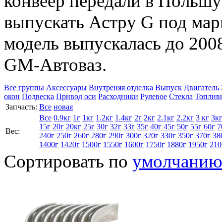
конвеер передали в Польшу
выпускать Астру G под мар
модель выпускалась до 2008
GM-Автоваз.
Все группы
Аксессуары
Внутреняя отделка
Выпуск
Двигатель
окон
Подвеска
Привод оси
Расходники
Рулевое
Стекла
Топлив
Запчасть:
Все
новая
Все
0.9кг
1г
1кг
1.2кг
1.4кг
2г
2кг
2.1кг
2.2кг
3 кг
3к
15г
20г
20кг
25г
30г
32г
33г
35г
40г
45г
50г
55г
60г
7
Вес:
240г
250г
260г
280г
290г
300г
320г
330г
350г
370г
38
1400г
1420г
1500г
1550г
1600г
1750г
1880г
1950г
210
Сортировать по
умолчани