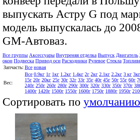
конвеер передали в Польшу
выпускать Астру G под мар
модель выпускалась до 2008
GM-Автоваз.
Все группы
Аксессуары
Внутреняя отделка
Выпуск
Двигатель
окон
Подвеска
Привод оси
Расходники
Рулевое
Стекла
Топлив
Запчасть:
Все
новая
Все
0.9кг
1г
1кг
1.2кг
1.4кг
2г
2кг
2.1кг
2.2кг
3 кг
3к
15г
20г
20кг
25г
30г
32г
33г
35г
40г
45г
50г
55г
60г
7
Вес:
240г
250г
260г
280г
290г
300г
320г
330г
350г
370г
38
1400г
1420г
1500г
1550г
1600г
1750г
1880г
1950г
210
Сортировать по
умолчани