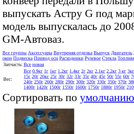
конвеер передали в Польшу
выпускать Астру G под мар
модель выпускалась до 2008
GM-Автоваз.
Все группы
Аксессуары
Внутреняя отделка
Выпуск
Двигатель
окон
Подвеска
Привод оси
Расходники
Рулевое
Стекла
Топлив
Запчасть:
Все
новая
Все
0.9кг
1г
1кг
1.2кг
1.4кг
2г
2кг
2.1кг
2.2кг
3 кг
3к
15г
20г
20кг
25г
30г
32г
33г
35г
40г
45г
50г
55г
60г
7
Вес:
240г
250г
260г
280г
290г
300г
320г
330г
350г
370г
38
1400г
1420г
1500г
1550г
1600г
1750г
1880г
1950г
210
Сортировать по
умолчани