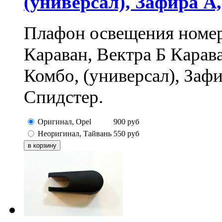
(универсал), Зафира А
Плафон освещения номер
Караван, Вектра Б Карав
Комбо, (универсал), Заф
Спидстер.
Оригинал, Opel
900
руб
Неоригинал, Тайвань
550
руб