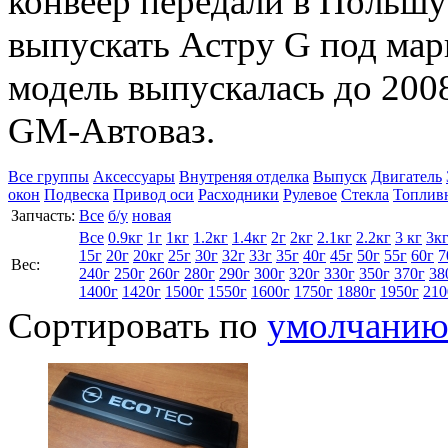
конвеер передали в Польшу
выпускать Астру G под мар
модель выпускалась до 2008
GM-Автоваз.
Все группы
Аксессуары
Внутреняя отделка
Выпуск
Двигатель
окон
Подвеска
Привод оси
Расходники
Рулевое
Стекла
Топлив
Запчасть:
Все
б/у
новая
Все
0.9кг
1г
1кг
1.2кг
1.4кг
2г
2кг
2.1кг
2.2кг
3 кг
3к
15г
20г
20кг
25г
30г
32г
33г
35г
40г
45г
50г
55г
60г
7
Вес:
240г
250г
260г
280г
290г
300г
320г
330г
350г
370г
38
1400г
1420г
1500г
1550г
1600г
1750г
1880г
1950г
210
Сортировать по
умолчани