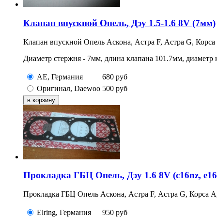
Клапан впускной Опель, Дэу 1.5-1.6 8V (7мм)
Клапан впускной Опель Аскона, Астра F, Астра G, Корса А
Диаметр стержня - 7мм, длина клапана 101.7мм, диаметр 
AE, Германия
680
руб
Оригинал, Daewoo
500
руб
Прокладка ГБЦ Опель, Дэу 1.6 8V (с16nz, e16n
Прокладка ГБЦ Опель Аскона, Астра F, Астра G, Корса А, К
Elring, Германия
950
руб