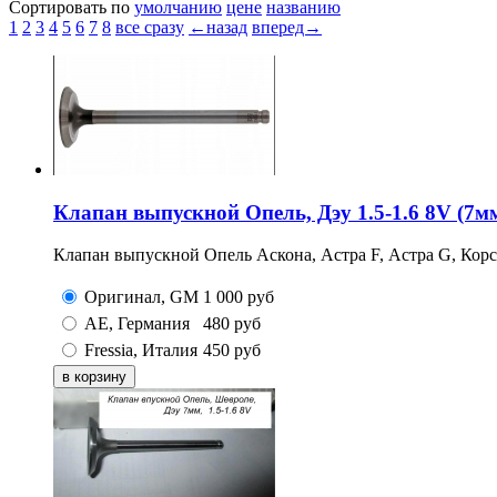
Сортировать по
умолчанию
цене
названию
1
2
3
4
5
6
7
8
все сразу
←назад
вперед→
Клапан выпускной Опель, Дэу 1.5-1.6 8V (7м
Клапан выпускной Опель Аскона, Астра F, Астра G, Корса
Оригинал, GM
1 000
руб
AE, Германия
480
руб
Fressia, Италия
450
руб