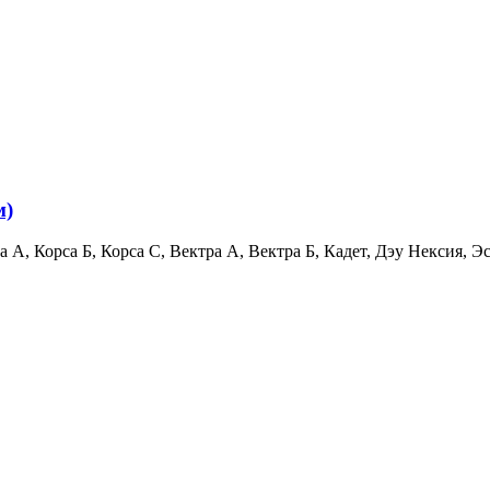
м)
 А, Корса Б, Корса С, Вектра А, Вектра Б, Кадет, Дэу Нексия, Э