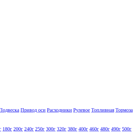
Подвеска
Привод оси
Расходники
Рулевое
Топливная
Тормоза
г
180г
200г
240г
250г
300г
320г
380г
400г
460г
480г
490г
500г