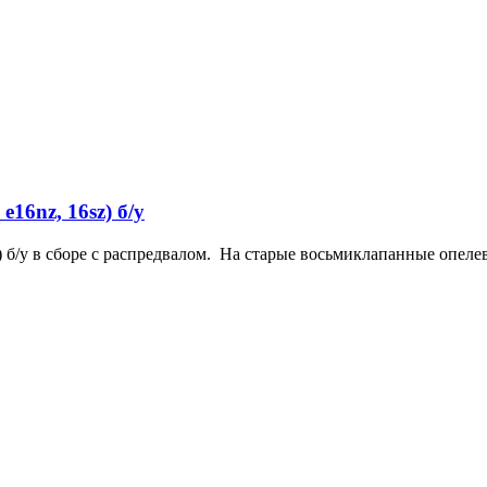
e16nz, 16sz) б/у
sz) б/у в сборе с распредвалом. На старые восьмиклапанные опе