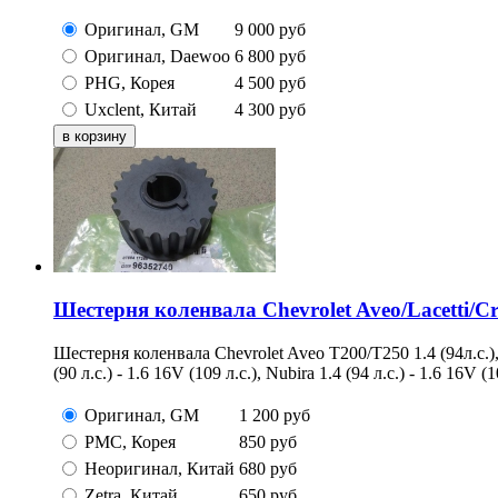
Оригинал, GM
9 000
руб
Оригинал, Daewoo
6 800
руб
PHG, Корея
4 500
руб
Uxclent, Китай
4 300
руб
Шестерня коленвала Chevrolet Aveo/Lacetti/C
Шестерня коленвала Chevrolet Aveo Т200/Т250 1.4 (94л.с.), 
(90 л.с.) - 1.6 16V (109 л.с.), Nubira 1.4 (94 л.с.) - 1.6 16V
Оригинал, GM
1 200
руб
PMC, Корея
850
руб
Неоригинал, Китай
680
руб
Zetra, Китай
650
руб