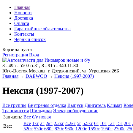
Главная
Новости
Доставка
Оплата
Гарантийные обязательства
Контакты
Черный список
Корзина пуста
Регистрация
Вход
8 - 495 - 550-65-31, 8 - 915 - 340-11-80
Юго-Восток Москвы, г. Дзержинский, ул. Угрешская 26Б
Главная
→
DAEWOO
→
Нексия (1997-2007)
Нексия (1997-2007)
Все группы
Внутреняя отделка
Выпуск
Двигатель
Климат
Коле
Трансмиссия
Шильдики
Электрооборудование
Запчасть:
Все
б/у
новая
Все
1кг
2г
2кг
2.2кг
4.2кг
5г
5.5кг
6г
10г
12г
15г
20г
Вес:
520г
530г
680г
820г
960г
1200г
1590г
1950г
2300г
25