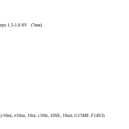
перо 1.5-1.6 8V (7мм)
16nz, e16nz, 16sz, c16lz, 16SE, 16szr, G15MF, F14S3)