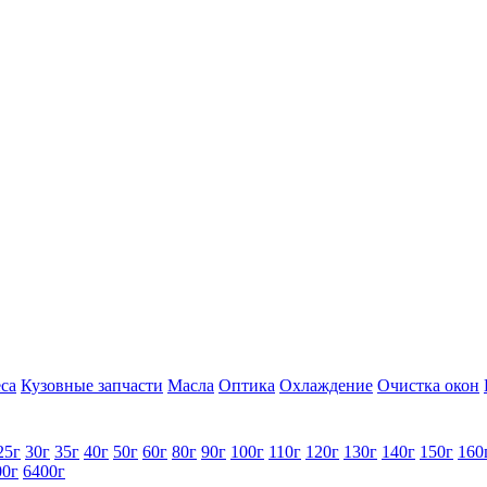
са
Кузовные запчасти
Масла
Оптика
Охлаждение
Очистка окон
25г
30г
35г
40г
50г
60г
80г
90г
100г
110г
120г
130г
140г
150г
160
00г
6400г