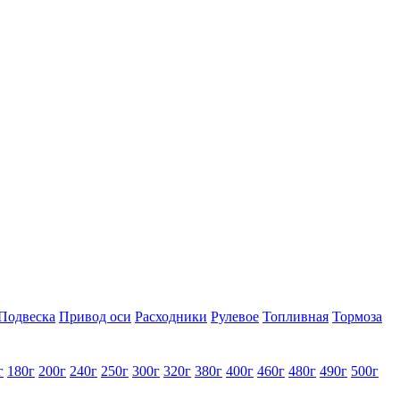
Подвеска
Привод оси
Расходники
Рулевое
Топливная
Тормоза
г
180г
200г
240г
250г
300г
320г
380г
400г
460г
480г
490г
500г