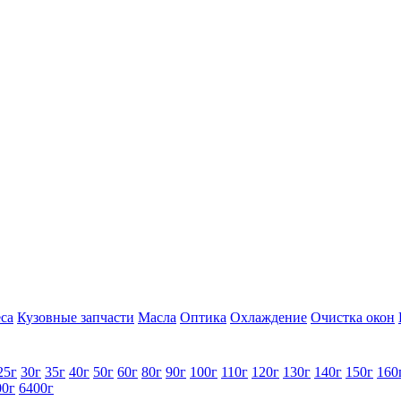
са
Кузовные запчасти
Масла
Оптика
Охлаждение
Очистка окон
25г
30г
35г
40г
50г
60г
80г
90г
100г
110г
120г
130г
140г
150г
160
00г
6400г