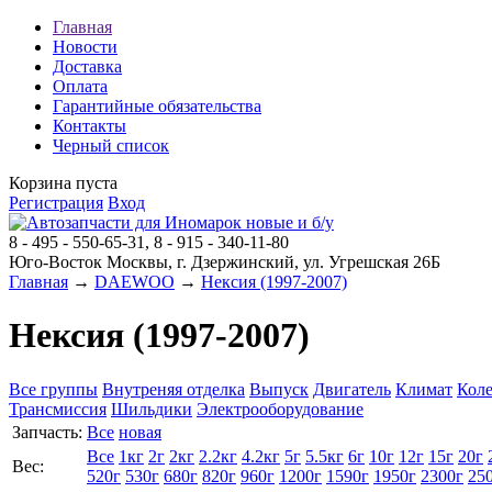
Главная
Новости
Доставка
Оплата
Гарантийные обязательства
Контакты
Черный список
Корзина пуста
Регистрация
Вход
8 - 495 - 550-65-31, 8 - 915 - 340-11-80
Юго-Восток Москвы, г. Дзержинский, ул. Угрешская 26Б
Главная
→
DAEWOO
→
Нексия (1997-2007)
Нексия (1997-2007)
Все группы
Внутреняя отделка
Выпуск
Двигатель
Климат
Коле
Трансмиссия
Шильдики
Электрооборудование
Запчасть:
Все
новая
Все
1кг
2г
2кг
2.2кг
4.2кг
5г
5.5кг
6г
10г
12г
15г
20г
Вес:
520г
530г
680г
820г
960г
1200г
1590г
1950г
2300г
25