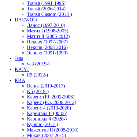
Transit (1991-1995)
Transit (2006-2014)
Transit Custom (2013-)
DAEWOO
Ланос (1997-2010)
Матиз I (1998-2005)
Матиз II (2005-2012)
Нексия (1997-2007)
Нексия (2008-2016)
Эсперо (1991-1999)
Jetta
va3 (2019-)
KAIYI
E5 (2022-)
КИА
Венга (2010-2017)
K5 (2019-)
Каренс (FJ, 2002-2006)
Каренс (FG, 2006-2012)
Каренс 4 (2013-2020)
Карнивал II (00-06)
Карнивал 4 (2020-)
Куорис (2012-)
Мажентис II (2005-2010)
Мохав (2007-2015)