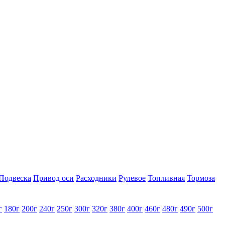
Подвеска
Привод оси
Расходники
Рулевое
Топливная
Тормоза
г
180г
200г
240г
250г
300г
320г
380г
400г
460г
480г
490г
500г