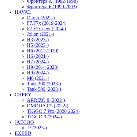
Фронтера А (1992-1998)
Фронтера Б (1999-2003)
HAVAL
Dargo (2022-)
F7,F7x (2019-2024)
F7,F7x new (2024-)
Jolion (2021-)
H3 (2023-)
H5 (2023-)
H6 (2012-2020)
H6 (2021-)
H7 (2024-)
H9 (2014-2023)
H9 (2024-)
M6 (2021-)
Tank 300 (2023-)
Tank 500 (2023-)
CHERY
ARRIZO 8 (2022-)
OMODA C5 (2022-)
TIGGO 7 Pro (2020-2024)
TIGGO 9 (2024-)
JAECOO
J7 (2023-)
EXEED