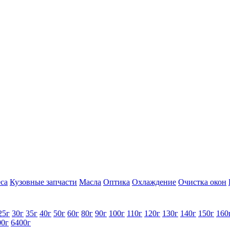
са
Кузовные запчасти
Масла
Оптика
Охлаждение
Очистка окон
25г
30г
35г
40г
50г
60г
80г
90г
100г
110г
120г
130г
140г
150г
160
00г
6400г