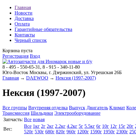
Главная
Новости
Доставка
Оплата
Гарантийные обязательства
Контакты
Черный список
Корзина пуста
Регистрация
Вход
8 - 495 - 550-65-31, 8 - 915 - 340-11-80
Юго-Восток Москвы, г. Дзержинский, ул. Угрешская 26Б
Главная
→
DAEWOO
→
Нексия (1997-2007)
Нексия (1997-2007)
Все группы
Внутреняя отделка
Выпуск
Двигатель
Климат
Коле
Трансмиссия
Шильдики
Электрооборудование
Запчасть:
Все
новая
Все
1кг
2г
2кг
2.2кг
4.2кг
5г
5.5кг
6г
10г
12г
15г
20г
Вес:
520г
530г
680г
820г
960г
1200г
1590г
1950г
2300г
25