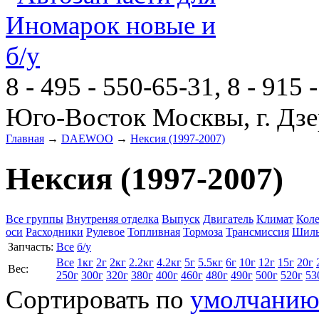
8 - 495 - 550-65-31, 8 - 915 
Юго-Восток Москвы, г. Дзе
Главная
→
DAEWOO
→
Нексия (1997-2007)
Нексия (1997-2007)
Все группы
Внутреняя отделка
Выпуск
Двигатель
Климат
Коле
оси
Расходники
Рулевое
Топливная
Тормоза
Трансмиссия
Шиль
Запчасть:
Все
б/у
Все
1кг
2г
2кг
2.2кг
4.2кг
5г
5.5кг
6г
10г
12г
15г
20г
Вес:
250г
300г
320г
380г
400г
460г
480г
490г
500г
520г
53
Сортировать по
умолчани