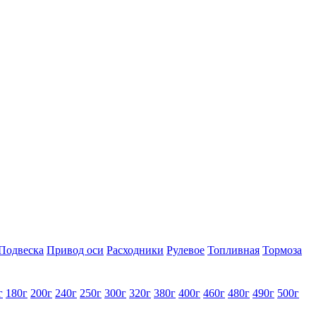
Подвеска
Привод оси
Расходники
Рулевое
Топливная
Тормоза
г
180г
200г
240г
250г
300г
320г
380г
400г
460г
480г
490г
500г