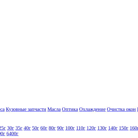
са
Кузовные запчасти
Масла
Оптика
Охлаждение
Очистка окон
25г
30г
35г
40г
50г
60г
80г
90г
100г
110г
120г
130г
140г
150г
160
00г
6400г