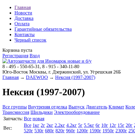
Главная
Новости
Доставка
Оплата
Гарантийные обязательства
Контакты
Черный список
Корзина пуста
Регистрация
Вход
8 - 495 - 550-65-31, 8 - 915 - 340-11-80
Юго-Восток Москвы, г. Дзержинский, ул. Угрешская 26Б
Главная
→
DAEWOO
→
Нексия (1997-2007)
Нексия (1997-2007)
Все группы
Внутреняя отделка
Выпуск
Двигатель
Климат
Коле
Трансмиссия
Шильдики
Электрооборудование
Запчасть:
Все
новая
Все
1кг
2г
2кг
2.2кг
4.2кг
5г
5.5кг
6г
10г
12г
15г
20г
Вес:
520г
530г
680г
820г
960г
1200г
1590г
1950г
2300г
25