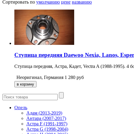
Сортировать по
умолчанию
цене
названию
Ступица передняя Daewoo Nexia, Lanos, Espero
Ступица передняя, Астра, Кадет, Vectra A (1988-1995). 4 б
Неоригинал, Германия
1 280
руб
Опель
Адам (2013-2019)
Антара (2007-2017)
Астра F (1991-1997)
Астра G (1998-2004)