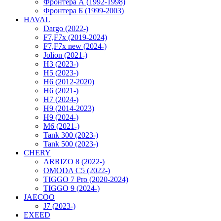
Фронтера А (1992-1998)
Фронтера Б (1999-2003)
HAVAL
Dargo (2022-)
F7,F7x (2019-2024)
F7,F7x new (2024-)
Jolion (2021-)
H3 (2023-)
H5 (2023-)
H6 (2012-2020)
H6 (2021-)
H7 (2024-)
H9 (2014-2023)
H9 (2024-)
M6 (2021-)
Tank 300 (2023-)
Tank 500 (2023-)
CHERY
ARRIZO 8 (2022-)
OMODA C5 (2022-)
TIGGO 7 Pro (2020-2024)
TIGGO 9 (2024-)
JAECOO
J7 (2023-)
EXEED