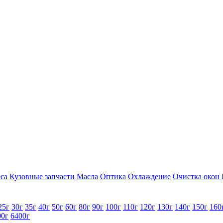
са
Кузовные запчасти
Масла
Оптика
Охлаждение
Очистка окон
25г
30г
35г
40г
50г
60г
80г
90г
100г
110г
120г
130г
140г
150г
160
00г
6400г