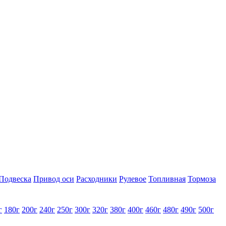
Подвеска
Привод оси
Расходники
Рулевое
Топливная
Тормоза
г
180г
200г
240г
250г
300г
320г
380г
400г
460г
480г
490г
500г