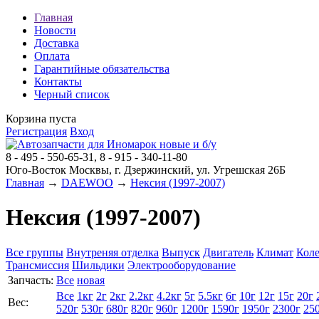
Главная
Новости
Доставка
Оплата
Гарантийные обязательства
Контакты
Черный список
Корзина пуста
Регистрация
Вход
8 - 495 - 550-65-31, 8 - 915 - 340-11-80
Юго-Восток Москвы, г. Дзержинский, ул. Угрешская 26Б
Главная
→
DAEWOO
→
Нексия (1997-2007)
Нексия (1997-2007)
Все группы
Внутреняя отделка
Выпуск
Двигатель
Климат
Коле
Трансмиссия
Шильдики
Электрооборудование
Запчасть:
Все
новая
Все
1кг
2г
2кг
2.2кг
4.2кг
5г
5.5кг
6г
10г
12г
15г
20г
Вес:
520г
530г
680г
820г
960г
1200г
1590г
1950г
2300г
25