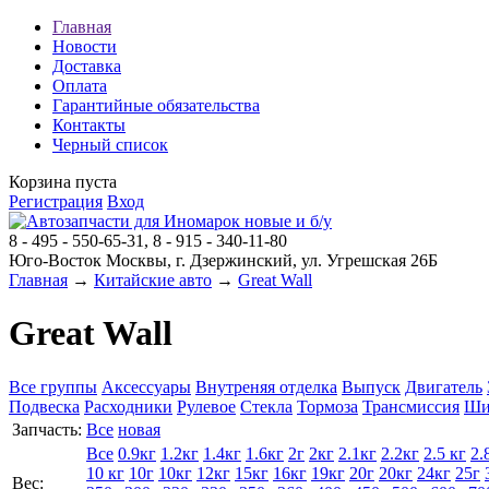
Главная
Новости
Доставка
Оплата
Гарантийные обязательства
Контакты
Черный список
Корзина пуста
Регистрация
Вход
8 - 495 - 550-65-31, 8 - 915 - 340-11-80
Юго-Восток Москвы, г. Дзержинский, ул. Угрешская 26Б
Главная
→
Китайские авто
→
Great Wall
Great Wall
Все группы
Аксессуары
Внутреняя отделка
Выпуск
Двигатель
Подвеска
Расходники
Рулевое
Стекла
Тормоза
Трансмиссия
Ши
Запчасть:
Все
новая
Все
0.9кг
1.2кг
1.4кг
1.6кг
2г
2кг
2.1кг
2.2кг
2.5 кг
2.
10 кг
10г
10кг
12кг
15кг
16кг
19кг
20г
20кг
24кг
25г
Вес: