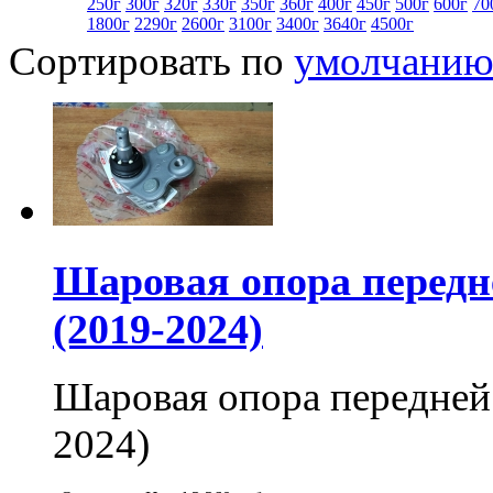
250г
300г
320г
330г
350г
360г
400г
450г
500г
600г
70
1800г
2290г
2600г
3100г
3400г
3640г
4500г
Сортировать по
умолчани
Шаровая опора передн
(2019-2024)
Шаровая опора передней
2024)