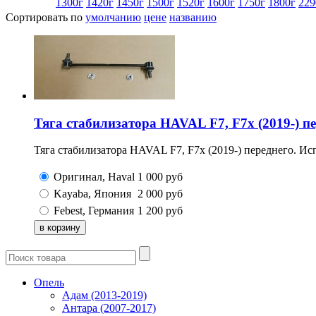
1300г
1420г
1450г
1500г
1520г
1600г
1750г
1800г
229
Сортировать по
умолчанию
цене
названию
Тяга стабилизатора HAVAL F7, F7x (2019-) п
Тяга стабилизатора HAVAL F7, F7x (2019-) переднего. Исп
Оригинал, Haval
1 000
руб
Kayaba, Япония
2 000
руб
Febest, Германия
1 200
руб
Опель
Адам (2013-2019)
Антара (2007-2017)