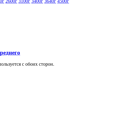
0г
2600г
3100г
3400г
3640г
4500г
ереднего
ользуется с обоих сторон.