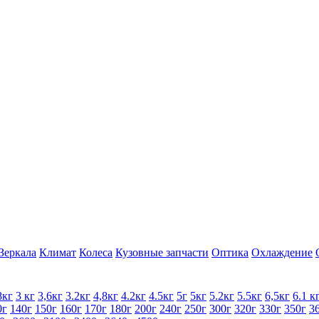
Зеркала
Климат
Колеса
Кузовные запчасти
Оптика
Охлаждение
8кг
3 кг
3,6кг
3.2кг
4,8кг
4.2кг
4.5кг
5г
5кг
5.2кг
5.5кг
6,5кг
6.1 к
0г
140г
150г
160г
170г
180г
200г
240г
250г
300г
320г
330г
350г
3