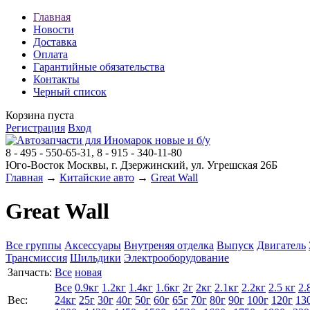
Главная
Новости
Доставка
Оплата
Гарантийные обязательства
Контакты
Черный список
Корзина пуста
Регистрация
Вход
8 - 495 - 550-65-31, 8 - 915 - 340-11-80
Юго-Восток Москвы, г. Дзержинский, ул. Угрешская 26Б
Главная
→
Китайские авто
→
Great Wall
Great Wall
Все группы
Аксессуары
Внутреняя отделка
Выпуск
Двигатель
Трансмиссия
Шильдики
Электрооборудование
Запчасть:
Все
новая
Все
0.9кг
1.2кг
1.4кг
1.6кг
2г
2кг
2.1кг
2.2кг
2.5 кг
2.
Вес:
24кг
25г
30г
40г
50г
60г
65г
70г
80г
90г
100г
120г
13