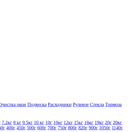
Очистка окон
Подвеска
Расходники
Рулевое
Стекла
Тормоза
г
7.2кг
8 кг
9.5кг
10 кг
10г
10кг
12кг
15кг
16кг
19кг
20г
20кг
60г
400г
450г
500г
600г
700г
750г
800г
820г
900г
1050г
1140г