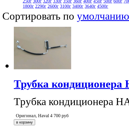
250г
300г
320г
330г
350г
360г
400г
450г
500г
600г
70
1800г
2290г
2600г
3100г
3400г
3640г
4500г
Сортировать по
умолчани
Трубка кондиционера H
Трубка кондиционера HA
Оригинал, Haval
4 700
руб