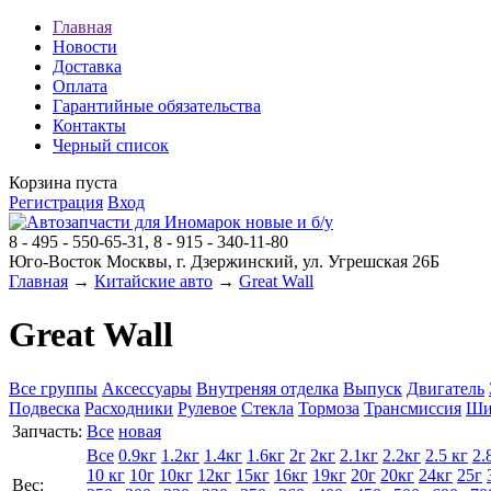
Главная
Новости
Доставка
Оплата
Гарантийные обязательства
Контакты
Черный список
Корзина пуста
Регистрация
Вход
8 - 495 - 550-65-31, 8 - 915 - 340-11-80
Юго-Восток Москвы, г. Дзержинский, ул. Угрешская 26Б
Главная
→
Китайские авто
→
Great Wall
Great Wall
Все группы
Аксессуары
Внутреняя отделка
Выпуск
Двигатель
Подвеска
Расходники
Рулевое
Стекла
Тормоза
Трансмиссия
Ши
Запчасть:
Все
новая
Все
0.9кг
1.2кг
1.4кг
1.6кг
2г
2кг
2.1кг
2.2кг
2.5 кг
2.
10 кг
10г
10кг
12кг
15кг
16кг
19кг
20г
20кг
24кг
25г
Вес: