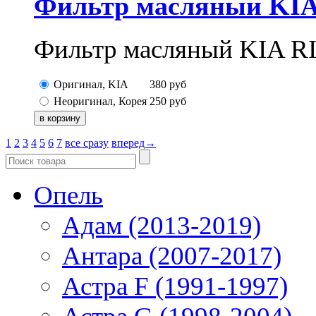
Фильтр масляный KIA 
Фильтр масляный KIA RI
Оригинал, KIA
380
руб
Неоригинал, Корея
250
руб
1
2
3
4
5
6
7
все сразу
вперед→
Опель
Адам (2013-2019)
Антара (2007-2017)
Астра F (1991-1997)