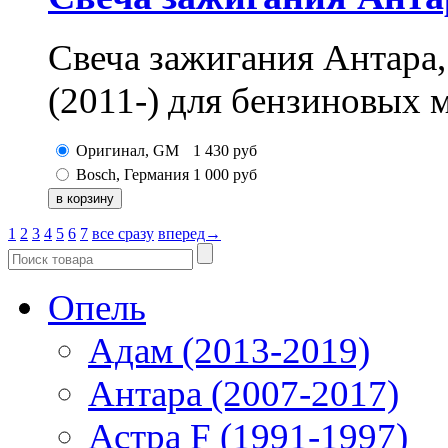
Свеча зажигания Антара,
(2011-) для бензиновых
Оригинал, GM
1 430
руб
Bosch, Германия
1 000
руб
1
2
3
4
5
6
7
все сразу
вперед→
Опель
Адам (2013-2019)
Антара (2007-2017)
Астра F (1991-1997)