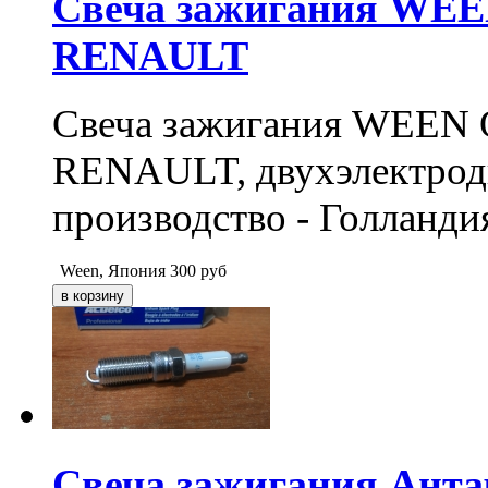
Свеча зажигания WE
RENAULT
Свеча зажигания WEE
RENAULT, двухэлектродн
производство - Голланди
Ween, Япония
300
руб
Свеча зажигания Антар