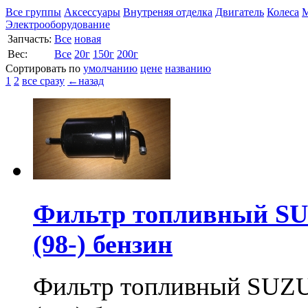
Все группы
Аксессуары
Внутреняя отделка
Двигатель
Колеса
М
Электрооборудование
Запчасть:
Все
новая
Вес:
Все
20г
150г
200г
Сортировать по
умолчанию
цене
названию
1
2
все сразу
←назад
Фильтр топливный S
(98-) бензин
Фильтр топливный SU