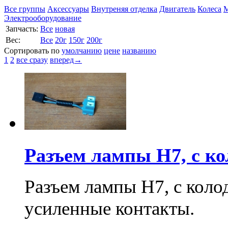
Все группы
Аксессуары
Внутреняя отделка
Двигатель
Колеса
М
Электрооборудование
Запчасть:
Все
новая
Вес:
Все
20г
150г
200г
Сортировать по
умолчанию
цене
названию
1
2
все сразу
вперед→
Разъем лампы H7, с ко
Разъем лампы H7, с коло
усиленные контакты.