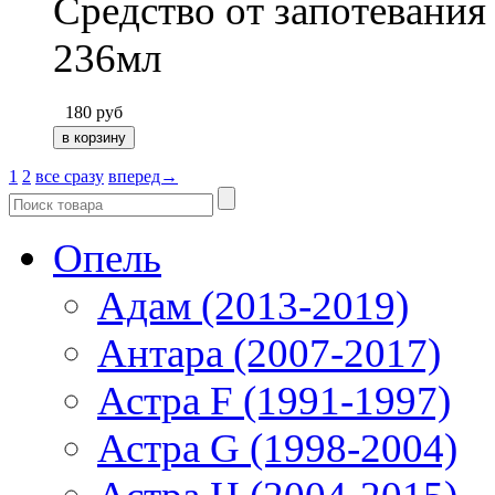
Средство от запотевани
236мл
180
руб
1
2
все сразу
вперед→
Опель
Адам (2013-2019)
Антара (2007-2017)
Астра F (1991-1997)
Астра G (1998-2004)