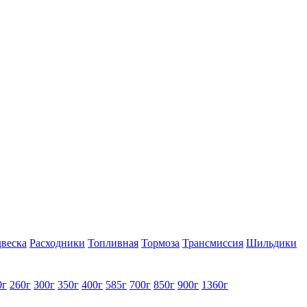
веска
Расходники
Топливная
Тормоза
Трансмиссия
Шильдики
0г
260г
300г
350г
400г
585г
700г
850г
900г
1360г