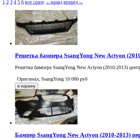
1
2
3
4
5
6
все сразу
←назад
вперед→
Решетка бампера SsangYong New Actyon (201
Решетка бампера SsangYong New Actyon (2010-2013) цент
Оригинал, SsangYong
10 000
руб
Бампер SsangYong New Actyon (2010-2013) пе