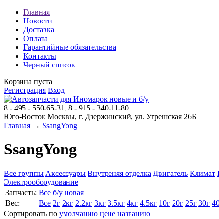
Главная
Новости
Доставка
Оплата
Гарантийные обязательства
Контакты
Черный список
Корзина пуста
Регистрация
Вход
8 - 495 - 550-65-31, 8 - 915 - 340-11-80
Юго-Восток Москвы, г. Дзержинский, ул. Угрешская 26Б
Главная
→
SsangYong
SsangYong
Все группы
Аксессуары
Внутреняя отделка
Двигатель
Климат
Электрооборудование
Запчасть:
Все
б/у
новая
Вес:
Все
2г
2кг
2.2кг
3кг
3.5кг
4кг
4.5кг
10г
20г
25г
30г
4
Сортировать по
умолчанию
цене
названию