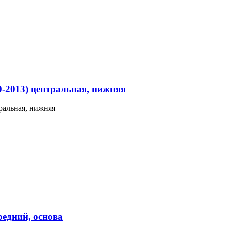
0-2013) центральная, нижняя
ральная, нижняя
редний, основа