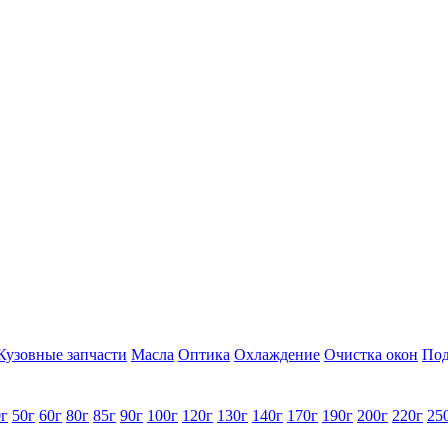
Кузовные запчасти
Масла
Оптика
Охлаждение
Очистка окон
Под
0г
50г
60г
80г
85г
90г
100г
120г
130г
140г
170г
190г
200г
220г
25