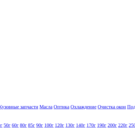
Кузовные запчасти
Масла
Оптика
Охлаждение
Очистка окон
Под
0г
50г
60г
80г
85г
90г
100г
120г
130г
140г
170г
190г
200г
220г
25