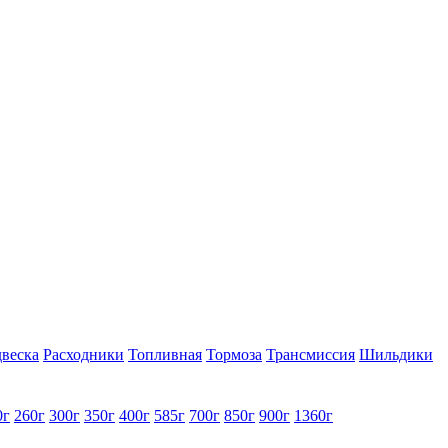
веска
Расходники
Топливная
Тормоза
Трансмиссия
Шильдики
0г
260г
300г
350г
400г
585г
700г
850г
900г
1360г