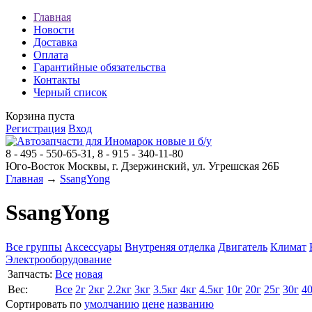
Главная
Новости
Доставка
Оплата
Гарантийные обязательства
Контакты
Черный список
Корзина пуста
Регистрация
Вход
8 - 495 - 550-65-31, 8 - 915 - 340-11-80
Юго-Восток Москвы, г. Дзержинский, ул. Угрешская 26Б
Главная
→
SsangYong
SsangYong
Все группы
Аксессуары
Внутреняя отделка
Двигатель
Климат
Электрооборудование
Запчасть:
Все
новая
Вес:
Все
2г
2кг
2.2кг
3кг
3.5кг
4кг
4.5кг
10г
20г
25г
30г
4
Сортировать по
умолчанию
цене
названию