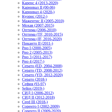
Каренс 4 (2013-2020)
Карнивал II (00-06)
Карнивал 4 (2020-)
Куорис (2012-)
Мажентис II (2005-2010)
Мохав (2007-2015)
Оптима (2006-2010)
Оптима (TF, 2010-2015)
Оптима (JF, 2016-2020)
Пиканто II (2011-)
Рио I (2000-2005)
Рио 2 (2005-2013)
Рио 3 (2011-2017)
Рио 4 (2017-)
Серато (ED, 2004-2008)
Серато (TD, 2008-2012)
Серато (YD, 2012-2020)
Серато (2018-)
Сефия (93-97)
Seltos (2019-)
СИД I (2006-2012)
СИД II (2012-2018)
Ceed III (2018-)
Соренто I (2002-2009)
Соренто II (2009-2020)