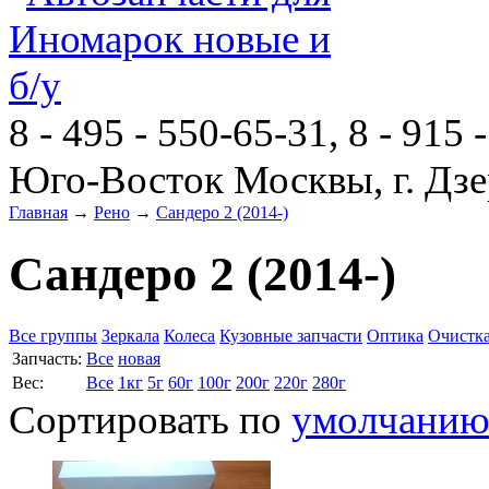
8 - 495 - 550-65-31, 8 - 915 
Юго-Восток Москвы, г. Дзе
Главная
→
Рено
→
Сандеро 2 (2014-)
Сандеро 2 (2014-)
Все группы
Зеркала
Колеса
Кузовные запчасти
Оптика
Очистка
Запчасть:
Все
новая
Вес:
Все
1кг
5г
60г
100г
200г
220г
280г
Сортировать по
умолчани