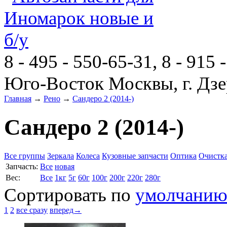
8 - 495 - 550-65-31, 8 - 915 
Юго-Восток Москвы, г. Дзе
Главная
→
Рено
→
Сандеро 2 (2014-)
Сандеро 2 (2014-)
Все группы
Зеркала
Колеса
Кузовные запчасти
Оптика
Очистка
Запчасть:
Все
новая
Вес:
Все
1кг
5г
60г
100г
200г
220г
280г
Сортировать по
умолчани
1
2
все сразу
вперед→