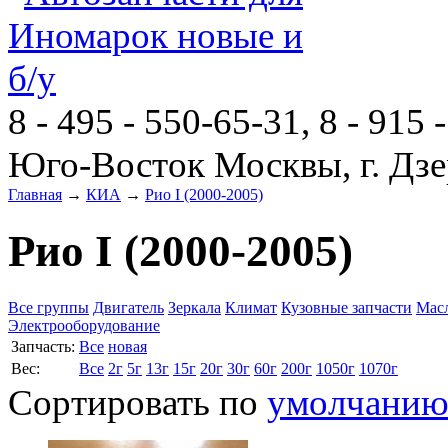
8 - 495 - 550-65-31, 8 - 915 
Юго-Восток Москвы, г. Дзе
Главная
→
КИА
→
Рио I (2000-2005)
Рио I (2000-2005)
Все группы
Двигатель
Зеркала
Климат
Кузовные запчасти
Мас
Электрооборудование
Запчасть:
Все
новая
Вес:
Все
2г
5г
13г
15г
20г
30г
60г
200г
1050г
1070г
Сортировать по
умолчани