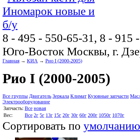
8 - 495 - 550-65-31, 8 - 915 
Юго-Восток Москвы, г. Дзе
Главная
→
КИА
→
Рио I (2000-2005)
Рио I (2000-2005)
Все группы
Двигатель
Зеркала
Климат
Кузовные запчасти
Мас
Электрооборудование
Запчасть:
Все
новая
Вес:
Все
2г
5г
13г
15г
20г
30г
60г
200г
1050г
1070г
Сортировать по
умолчани