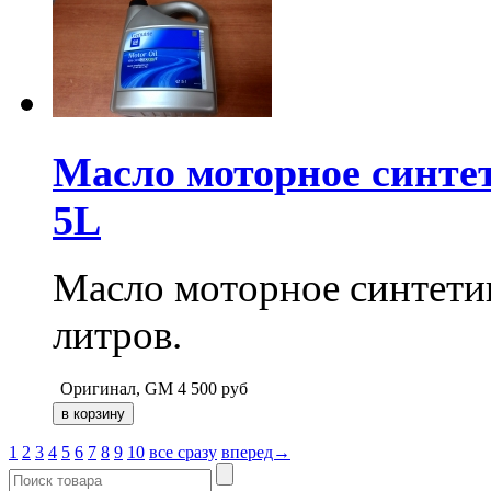
Масло моторное синте
5L
Масло моторное синтети
литров.
Оригинал, GM
4 500
руб
1
2
3
4
5
6
7
8
9
10
все сразу
вперед→