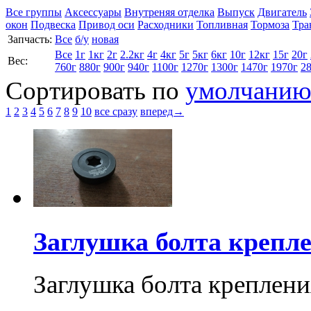
Все группы
Аксессуары
Внутреняя отделка
Выпуск
Двигатель
окон
Подвеска
Привод оси
Расходники
Топливная
Тормоза
Тра
Запчасть:
Все
б/у
новая
Все
1г
1кг
2г
2.2кг
4г
4кг
5г
5кг
6кг
10г
12кг
15г
20г
Вес:
760г
880г
900г
940г
1100г
1270г
1300г
1470г
1970г
2
Сортировать по
умолчани
1
2
3
4
5
6
7
8
9
10
все сразу
вперед→
Заглушка болта крепл
Заглушка болта креплен