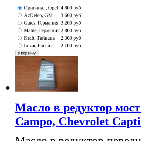
Оригинал, Opel
4 800
руб
AcDelco, GM
3 600
руб
Gates, Германия
3 200
руб
Mahle, Германия
2 800
руб
Kraft, Тайвань
2 300
руб
Luzar, Россия
2 100
руб
Масло в редуктор мост
Campo, Chevrolet Capt
Масло в редуктор передн