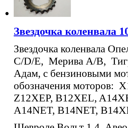
Звездочка коленвала 1
Звездочка коленвала Опел
С/D/E, Мерива А/B, Тигр
Адам, с бензиновыми мот
обозначения моторов: 
Z12XEP, B12XEL, A14X
A14NET, B14NET, B14X
Шевроле Вольт 1.4, Авео 