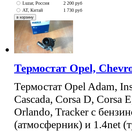
Luzar, Россия
2 200
руб
AT, Китай
1 730
руб
Термостат Opel, Chevrol
Термостат Opel Adam, Insi
Cascada, Corsa D, Corsa E
Orlando, Tracker с бензи
(атмосферник) и 1.4net (т