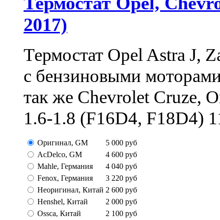
Термостат Opel, Chevrol
2017)
Термостат Opel Astra J, Z
с бензиновыми моторами 1
так же Chevrolet Cruze,
1.6-1.8 (F16D4, F18D4) 11
Оригинал, GM
5 000
руб
AcDelco, GM
4 600
руб
Mahle, Германия
4 040
руб
Fenox, Германия
3 220
руб
Неоригинал, Китай
2 600
руб
Henshel, Китай
2 000
руб
Ossca, Китай
2 100
руб