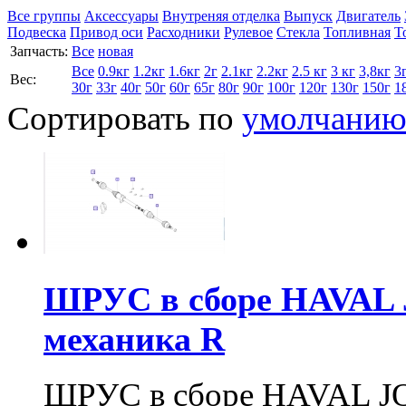
Все группы
Аксессуары
Внутреняя отделка
Выпуск
Двигатель
Подвеска
Привод оси
Расходники
Рулевое
Стекла
Топливная
Т
Запчасть:
Все
новая
Все
0.9кг
1.2кг
1.6кг
2г
2.1кг
2.2кг
2.5 кг
3 кг
3,8кг
3
Вес:
30г
33г
40г
50г
60г
65г
80г
90г
100г
120г
130г
150г
1
Сортировать по
умолчани
ШРУС в сборе HAVAL J
механика R
ШРУС в сборе HAVAL JO