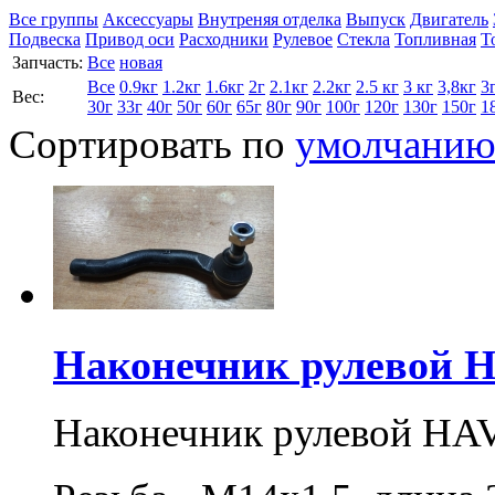
Все группы
Аксессуары
Внутреняя отделка
Выпуск
Двигатель
Подвеска
Привод оси
Расходники
Рулевое
Стекла
Топливная
Т
Запчасть:
Все
новая
Все
0.9кг
1.2кг
1.6кг
2г
2.1кг
2.2кг
2.5 кг
3 кг
3,8кг
3
Вес:
30г
33г
40г
50г
60г
65г
80г
90г
100г
120г
130г
150г
1
Сортировать по
умолчани
Наконечник рулевой H
Наконечник рулевой HAV