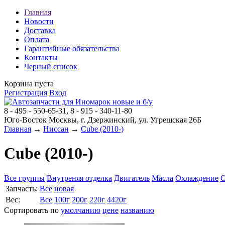
Главная
Новости
Доставка
Оплата
Гарантийные обязательства
Контакты
Черный список
Корзина пуста
Регистрация
Вход
8 - 495 - 550-65-31, 8 - 915 - 340-11-80
Юго-Восток Москвы, г. Дзержинский, ул. Угрешская 26Б
Главная
→
Ниссан
→
Cube (2010-)
Cube (2010-)
Все группы
Внутреняя отделка
Двигатель
Масла
Охлаждение
О
Запчасть:
Все
новая
Вес:
Все
100г
200г
220г
4420г
Сортировать по
умолчанию
цене
названию