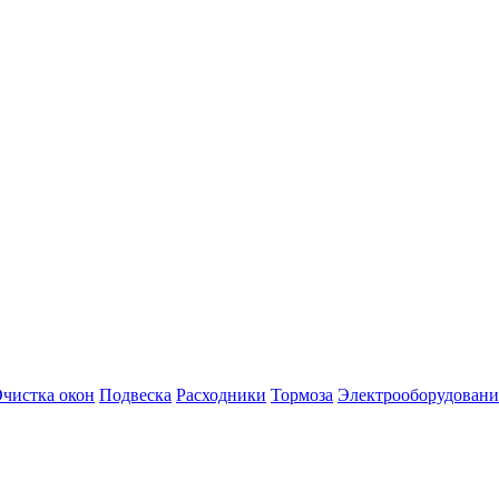
чистка окон
Подвеска
Расходники
Тормоза
Электрооборудовани