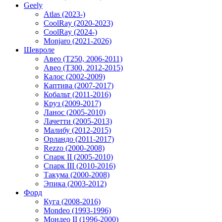
Geely
Atlas (2023-)
CoolRay (2020-2023)
CoolRay (2024-)
Monjaro (2021-2026)
Шевроле
Авео (T250, 2006-2011)
Авео (T300, 2012-2015)
Калос (2002-2009)
Каптива (2007-2017)
Кобальт (2011-2016)
Круз (2009-2017)
Ланос (2005-2010)
Лачетти (2005-2013)
Малибу (2012-2015)
Орландо (2011-2017)
Rezzo (2000-2008)
Спарк II (2005-2010)
Спарк III (2010-2016)
Такума (2000-2008)
Эпика (2003-2012)
Форд
Куга (2008-2016)
Mondeo (1993-1996)
Мондео II (1996-2000)