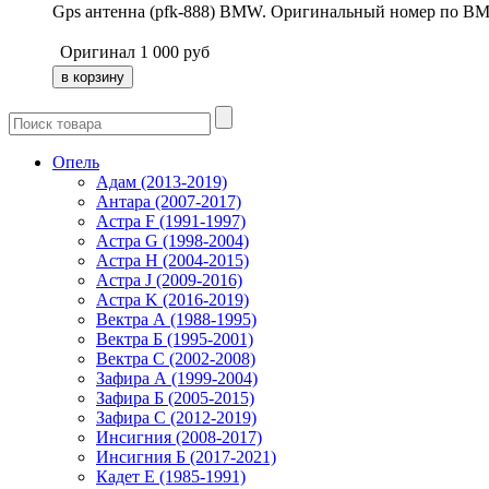
Gps антенна (pfk-888) BMW. Оригинальный номер по B
Оригинал
1 000
руб
Опель
Адам (2013-2019)
Антара (2007-2017)
Астра F (1991-1997)
Астра G (1998-2004)
Астра H (2004-2015)
Астра J (2009-2016)
Астра K (2016-2019)
Вектра А (1988-1995)
Вектра Б (1995-2001)
Вектра С (2002-2008)
Зафира А (1999-2004)
Зафира Б (2005-2015)
Зафира С (2012-2019)
Инсигния (2008-2017)
Инсигния Б (2017-2021)
Кадет Е (1985-1991)