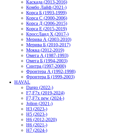
Каскада (2013-2016)
Комбо Лайф (2021-)
Корса Б (1993-1999)
Корса С (2000-2006)
Корса Д (2006-2015)
Корса E (2015-2019)
КроссЛанд X (2017-)
Мерива А (2003-2010)
Мерива Б (2010-2017)
Мокка (2012-2019)
Омега А (1987-1993)
Омега Б (1994-2003)
Синтра (1997-2000)
Фронтера А (1992-1998)
Фронтера Б (1999-2003)
HAVAL
Dargo (2022-)
F7,F7x (2019-2024)
F7,F7x new (2024-)
Jolion (2021-)
H3 (2023-)
H5 (2023-)
H6 (2012-2020)
H6 (2021-)
H7 (2024-)