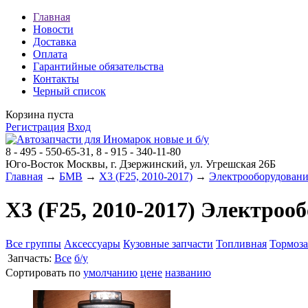
Главная
Новости
Доставка
Оплата
Гарантийные обязательства
Контакты
Черный список
Корзина пуста
Регистрация
Вход
8 - 495 - 550-65-31, 8 - 915 - 340-11-80
Юго-Восток Москвы, г. Дзержинский, ул. Угрешская 26Б
Главная
→
БМВ
→
X3 (F25, 2010-2017)
→
Электрооборудовани
X3 (F25, 2010-2017) Электроо
Все группы
Аксессуары
Кузовные запчасти
Топливная
Тормоза
Запчасть:
Все
б/у
Сортировать по
умолчанию
цене
названию