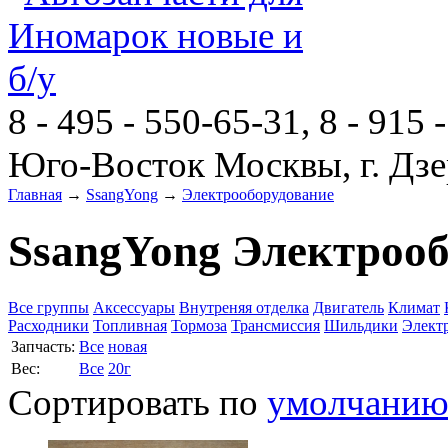
8 - 495 - 550-65-31, 8 - 915 
Юго-Восток Москвы, г. Дзе
Главная
→
SsangYong
→
Электрооборудование
SsangYong Электроо
Все группы
Аксессуары
Внутреняя отделка
Двигатель
Климат
Расходники
Топливная
Тормоза
Трансмиссия
Шильдики
Элект
Запчасть:
Все
новая
Вес:
Все
20г
Сортировать по
умолчани