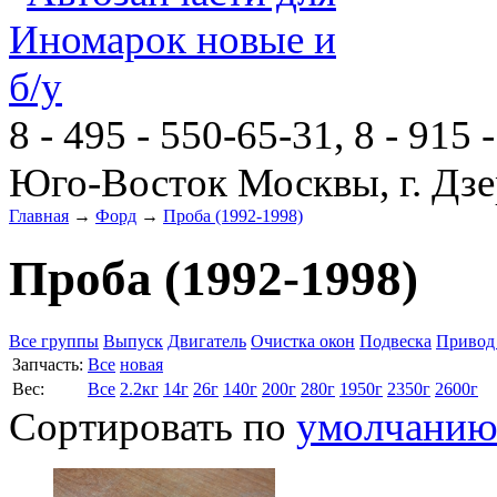
8 - 495 - 550-65-31, 8 - 915 
Юго-Восток Москвы, г. Дзе
Главная
→
Форд
→
Проба (1992-1998)
Проба (1992-1998)
Все группы
Выпуск
Двигатель
Очистка окон
Подвеска
Привод
Запчасть:
Все
новая
Вес:
Все
2.2кг
14г
26г
140г
200г
280г
1950г
2350г
2600г
Сортировать по
умолчани