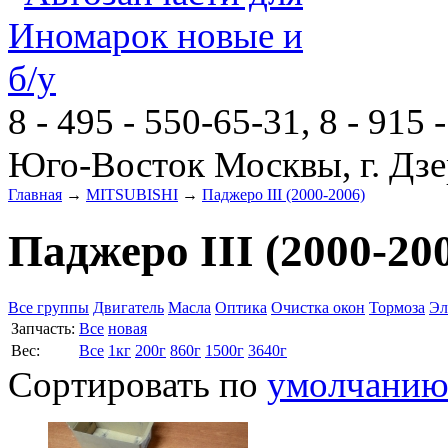
8 - 495 - 550-65-31, 8 - 915 
Юго-Восток Москвы, г. Дзе
Главная
→
MITSUBISHI
→
Паджеро III (2000-2006)
Паджеро III (2000-20
Все группы
Двигатель
Масла
Оптика
Очистка окон
Тормоза
Эл
Запчасть:
Все
новая
Вес:
Все
1кг
200г
860г
1500г
3640г
Сортировать по
умолчани