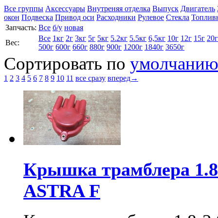
Все группы
Аксессуары
Внутреняя отделка
Выпуск
Двигатель
окон
Подвеска
Привод оси
Расходники
Рулевое
Стекла
Топлив
Запчасть:
Все
б/у
новая
Все
1кг
2г
3кг
5г
5кг
5.2кг
5.5кг
6,5кг
10г
12г
15г
20г
Вес:
500г
600г
660г
880г
900г
1200г
1840г
3650г
Сортировать по
умолчани
1
2
3
4
5
6
7
8
9
10
11
все сразу
вперед→
Крышка трамблера 1.8
ASTRA F