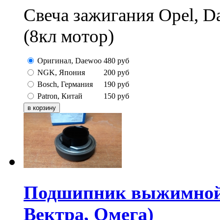
Свеча зажигания Opel, 
(8кл мотор)
Оригинал, Daewoo
480
руб
NGK, Япония
200
руб
Bosch, Германия
190
руб
Patron, Китай
150
руб
Подшипник выжимной O
Вектра, Омега)