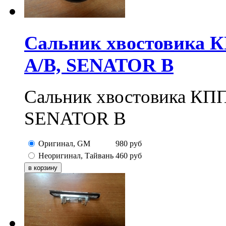
Сальник хвостовика
A/B, SENATOR B
Сальник хвостовика КП
SENATOR B
Оригинал, GM
980
руб
Неоригинал, Тайвань
460
руб