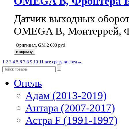
OMEGA B, Фронтера Б,
Датчик выходных оборот
OMEGA B, Монтеррей, Фр
Оригинал, GM
2 000
руб
1
2
3
4
5
6
7
8
9
10
11
все сразу
вперед→
Опель
Адам (2013-2019)
Антара (2007-2017)
Астра F (1991-1997)