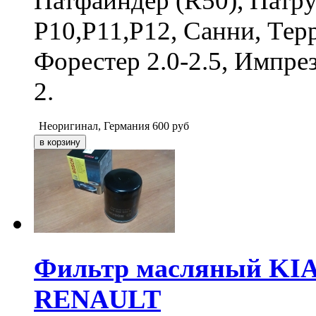
Патфайндер (R50), Патр
P10,P11,P12, Санни, Тер
Форестер 2.0-2.5, Импрез
2.
Неоригинал, Германия
600
руб
Фильтр масляный KI
RENAULT