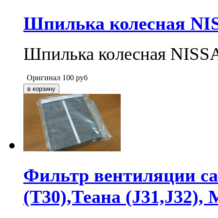
Шпилька колесная NIS
Шпилька колесная NISS
Оригинал
100
руб
Фильтр вентиляции с
(T30),Теана (J31,J32),