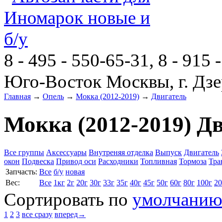
8 - 495 - 550-65-31, 8 - 915 
Юго-Восток Москвы, г. Дзе
Главная
→
Опель
→
Мокка (2012-2019)
→
Двигатель
Мокка (2012-2019) Д
Все группы
Аксессуары
Внутреняя отделка
Выпуск
Двигатель
окон
Подвеска
Привод оси
Расходники
Топливная
Тормоза
Тра
Запчасть:
Все
б/у
новая
Вес:
Все
1кг
2г
20г
30г
33г
35г
40г
45г
50г
60г
80г
100г
20
Сортировать по
умолчани
1
2
3
все сразу
вперед→