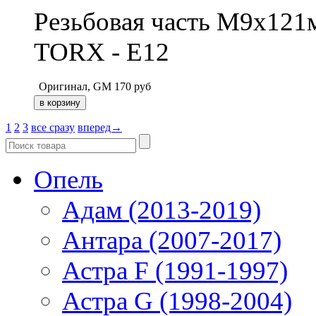
Резьбовая часть M9x121м
TORX - E12
Оригинал, GM
170
руб
1
2
3
все сразу
вперед→
Опель
Адам (2013-2019)
Антара (2007-2017)
Астра F (1991-1997)
Астра G (1998-2004)