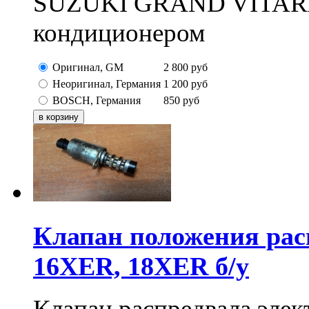
SUZUKI GRAND VITARA 2
кондиционером
Оригинал, GM
2 800
руб
Неоригинал, Германия
1 200
руб
BOSCH, Германия
850
руб
Клапан положения рас
16XER, 18XER б/у
Клапан распредвала эл