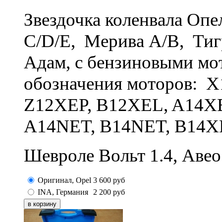
Звездочка коленвала Опел
С/D/E, Мерива А/B, Тигр
Адам, с бензиновыми мот
обозначения моторов: 
Z12XEP, B12XEL, A14X
A14NET, B14NET, B14X
Шевроле Вольт 1.4, Авео 
Оригинал, Opel
3 600
руб
INA, Германия
2 200
руб