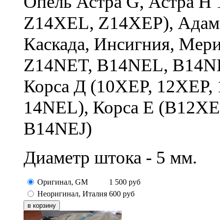
Опель Астра G, Астра H 
Z14XEL, Z14XEP), Адам, 
Каскада, Инсигния, Мер
Z14NET, B14NEL, B14NET)
Корса Д (10XEP, 12XEP,
14NEL), Корса Е (B12X
B14NEJ)
Диаметр штока - 5 мм.
Оригинал, GM
1 500
руб
Неоригинал, Италия
600
руб