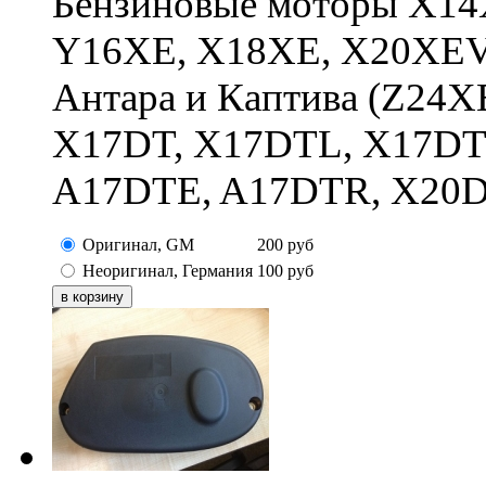
Бензиновые моторы X14
Y16XE, X18XE, X20XEV
Антара и Каптива (Z24XE
X17DT, X17DTL, X17DT
A17DTE, A17DTR, X20
Оригинал, GM
200
руб
Неоригинал, Германия
100
руб