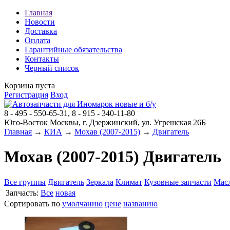
Главная
Новости
Доставка
Оплата
Гарантийные обязательства
Контакты
Черный список
Корзина пуста
Регистрация
Вход
8 - 495 - 550-65-31, 8 - 915 - 340-11-80
Юго-Восток Москвы, г. Дзержинский, ул. Угрешская 26Б
Главная
→
КИА
→
Мохав (2007-2015)
→
Двигатель
Мохав (2007-2015) Двигатель
Все группы
Двигатель
Зеркала
Климат
Кузовные запчасти
Мас
Запчасть:
Все
новая
Сортировать по
умолчанию
цене
названию