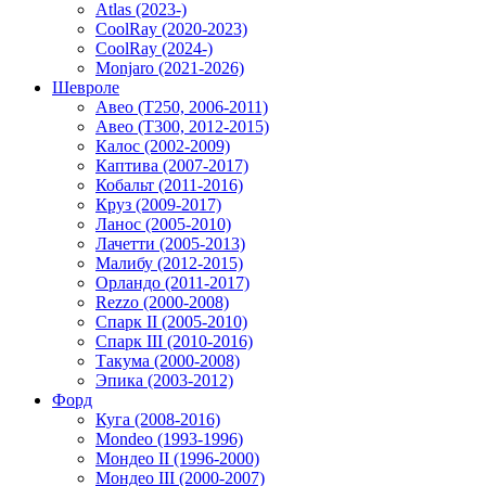
Atlas (2023-)
CoolRay (2020-2023)
CoolRay (2024-)
Monjaro (2021-2026)
Шевроле
Авео (T250, 2006-2011)
Авео (T300, 2012-2015)
Калос (2002-2009)
Каптива (2007-2017)
Кобальт (2011-2016)
Круз (2009-2017)
Ланос (2005-2010)
Лачетти (2005-2013)
Малибу (2012-2015)
Орландо (2011-2017)
Rezzo (2000-2008)
Спарк II (2005-2010)
Спарк III (2010-2016)
Такума (2000-2008)
Эпика (2003-2012)
Форд
Куга (2008-2016)
Mondeo (1993-1996)
Мондео II (1996-2000)
Мондео III (2000-2007)