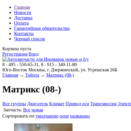
Главная
Новости
Доставка
Оплата
Гарантийные обязательства
Контакты
Черный список
Корзина пуста
Регистрация
Вход
8 - 495 - 550-65-31, 8 - 915 - 340-11-80
Юго-Восток Москвы, г. Дзержинский, ул. Угрешская 26Б
Главная
→
Тойота
→
Матрикс (08-)
Матрикс (08-)
Все группы
Двигатель
Климат
Привод оси
Трансмиссия
Элект
Запчасть:
Все
новая
Сортировать по
умолчанию
цене
названию