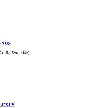
LEXUS
.5, 15мм, «14»)
 LEXUS