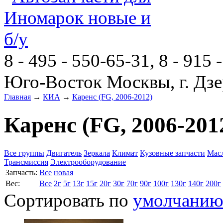
8 - 495 - 550-65-31, 8 - 915 
Юго-Восток Москвы, г. Дзе
Главная
→
КИА
→
Каренс (FG, 2006-2012)
Каренс (FG, 2006-201
Все группы
Двигатель
Зеркала
Климат
Кузовные запчасти
Мас
Трансмиссия
Электрооборудование
Запчасть:
Все
новая
Вес:
Все
2г
5г
13г
15г
20г
30г
70г
90г
100г
130г
140г
200г
Сортировать по
умолчани