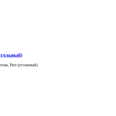
угольный)
ртаж, Рио (угольный)