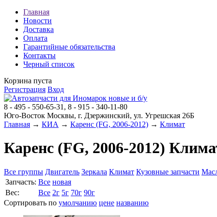
Главная
Новости
Доставка
Оплата
Гарантийные обязательства
Контакты
Черный список
Корзина пуста
Регистрация
Вход
8 - 495 - 550-65-31, 8 - 915 - 340-11-80
Юго-Восток Москвы, г. Дзержинский, ул. Угрешская 26Б
Главная
→
КИА
→
Каренс (FG, 2006-2012)
→
Климат
Каренс (FG, 2006-2012) Клима
Все группы
Двигатель
Зеркала
Климат
Кузовные запчасти
Мас
Запчасть:
Все
новая
Вес:
Все
2г
5г
70г
90г
Сортировать по
умолчанию
цене
названию