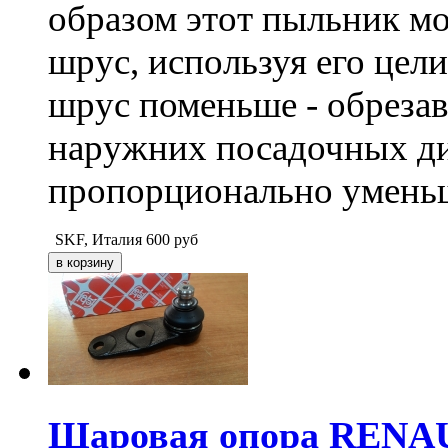
образом этот пыльник м
шрус, используя его цели
шрус поменьше - обрезав
наружних посадочных ди
пропорционально умень
SKF, Италия
600
руб
Шаровая опора RENAULT