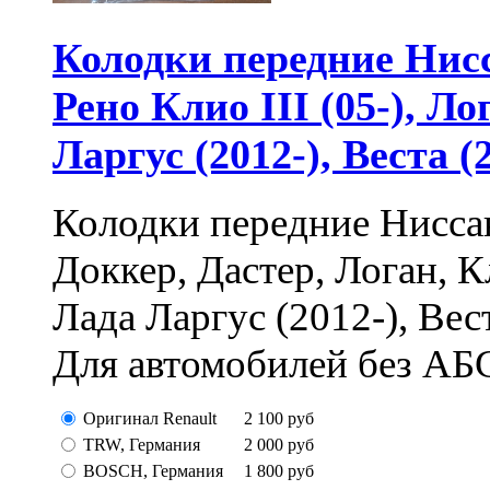
Колодки передние Нисса
Рено Клио III (05-), Л
Ларгус (2012-), Веста (
Колодки передние Ниссан
Доккер, Дастер, Логан, Кл
Лада Ларгус (2012-), Вес
Для автомобилей без АБ
Оригинал Renault
2 100
руб
TRW, Германия
2 000
руб
BOSCH, Германия
1 800
руб