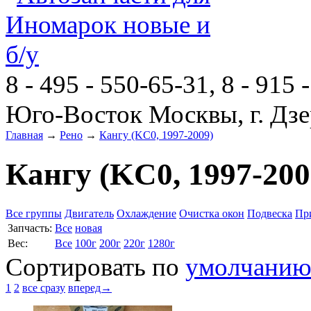
8 - 495 - 550-65-31, 8 - 915 
Юго-Восток Москвы, г. Дзе
Главная
→
Рено
→
Кангу (KC0, 1997-2009)
Кангу (KC0, 1997-200
Все группы
Двигатель
Охлаждение
Очистка окон
Подвеска
Пр
Запчасть:
Все
новая
Вес:
Все
100г
200г
220г
1280г
Сортировать по
умолчани
1
2
все сразу
вперед→