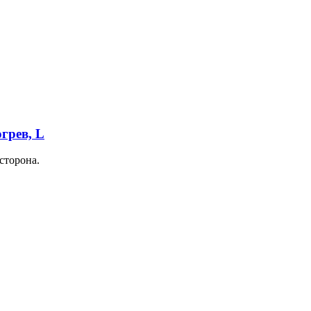
огрев, L
сторона.