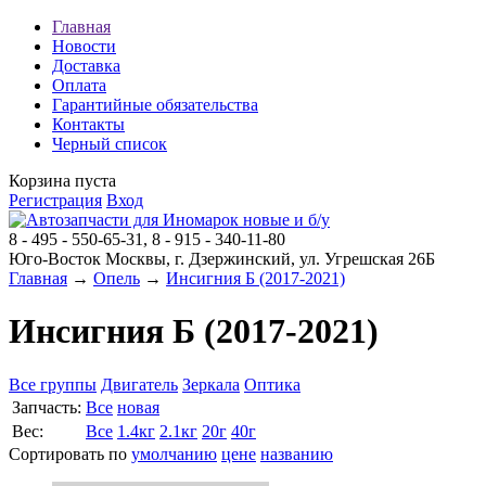
Главная
Новости
Доставка
Оплата
Гарантийные обязательства
Контакты
Черный список
Корзина пуста
Регистрация
Вход
8 - 495 - 550-65-31, 8 - 915 - 340-11-80
Юго-Восток Москвы, г. Дзержинский, ул. Угрешская 26Б
Главная
→
Опель
→
Инсигния Б (2017-2021)
Инсигния Б (2017-2021)
Все группы
Двигатель
Зеркала
Оптика
Запчасть:
Все
новая
Вес:
Все
1.4кг
2.1кг
20г
40г
Сортировать по
умолчанию
цене
названию