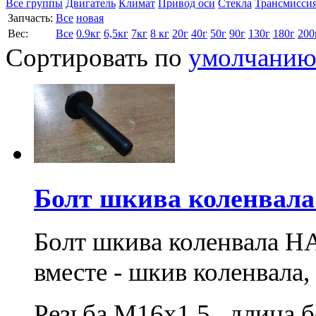
Все группы
Двигатель
Климат
Привод оси
Стекла
Трансмисси
Запчасть:
Все
новая
Вес:
Все
0.9кг
6,5кг
7кг
8 кг
20г
40г
50г
90г
130г
180г
200
Сортировать по
умолчани
Болт шкива коленвал
Болт шкива коленвала H
вместе - шкив коленвала
Резьба M16x1.5 длина б