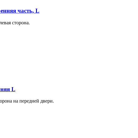
енняя часть, L
левая сторона.
нняя L
орона на передней двери.