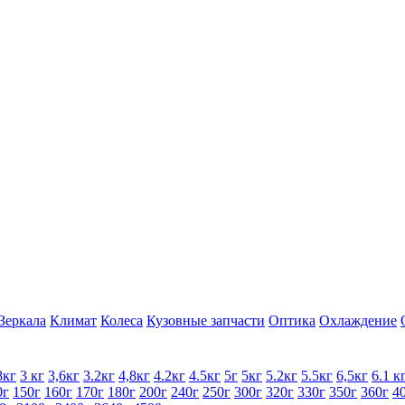
Зеркала
Климат
Колеса
Кузовные запчасти
Оптика
Охлаждение
8кг
3 кг
3,6кг
3.2кг
4,8кг
4.2кг
4.5кг
5г
5кг
5.2кг
5.5кг
6,5кг
6.1 к
0г
150г
160г
170г
180г
200г
240г
250г
300г
320г
330г
350г
360г
4