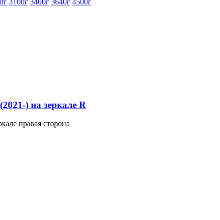
0г
3100г
3400г
3640г
4500г
2021-) на зеркале R
ркале правая сторона