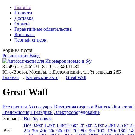
Главная
Новости
Доставка
Оплата
Гарантийные обязательства
Контакты
Черный список
Корзина пуста
Регистрация
Вход
8 - 495 - 550-65-31, 8 - 915 - 340-11-80
Юго-Восток Москвы, г. Дзержинский, ул. Угрешская 26Б
Главная
→
Китайские авто
→
Great Wall
Great Wall
Все группы
Аксессуары
Внутреняя отделка
Выпуск
Двигатель
Трансмиссия
Шильдики
Электрооборудование
Запчасть:
Все
б/у
новая
Все
0.9кг
1.2кг
1.4кг
1.6кг
2г
2кг
2.1кг
2.2кг
2.5 кг
2.
Вес:
25г
30г
40г
50г
60г
65г
70г
80г
90г
100г
120г
130г
14