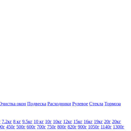
Очистка окон
Подвеска
Расходники
Рулевое
Стекла
Тормоза
г
7.2кг
8 кг
9.5кг
10 кг
10г
10кг
12кг
15кг
16кг
19кг
20г
20кг
00г
450г
500г
600г
700г
750г
800г
820г
900г
1050г
1140г
1300г