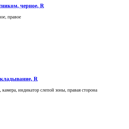
тником, черное, R
ое, правое
складывание, R
 камера, индикатор слепой зоны, правая сторона