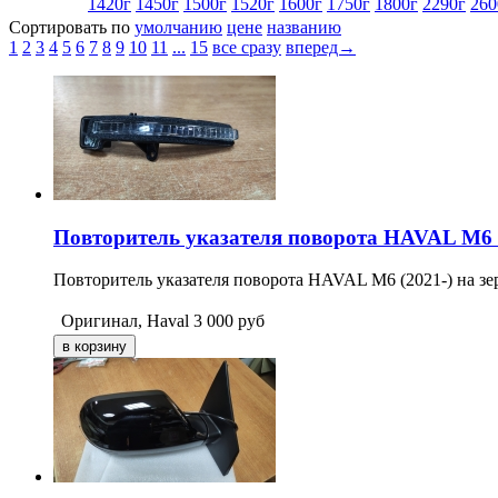
1420г
1450г
1500г
1520г
1600г
1750г
1800г
2290г
260
Сортировать по
умолчанию
цене
названию
1
2
3
4
5
6
7
8
9
10
11
...
15
все сразу
вперед→
Повторитель указателя поворота HAVAL M6 (
Повторитель указателя поворота HAVAL M6 (2021-) на зе
Оригинал, Haval
3 000
руб