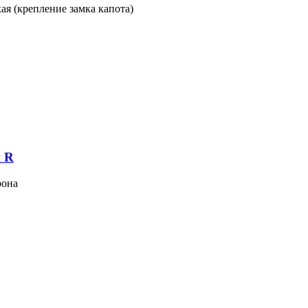
ая (крепление замка капота)
 R
рона