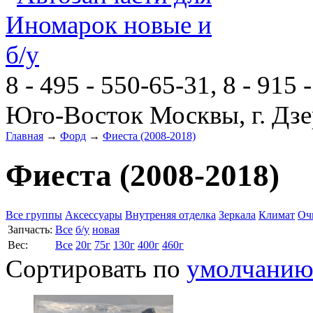
8 - 495 - 550-65-31, 8 - 915 
Юго-Восток Москвы, г. Дзе
Главная
→
Форд
→
Фиеста (2008-2018)
Фиеста (2008-2018)
Все группы
Аксессуары
Внутреняя отделка
Зеркала
Климат
Оч
Запчасть:
Все
б/у
новая
Вес:
Все
20г
75г
130г
400г
460г
Сортировать по
умолчани