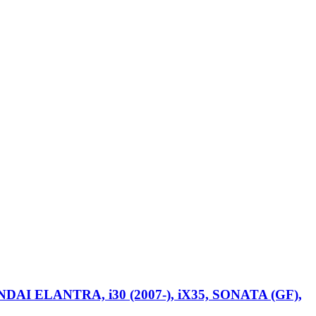
AI ELANTRA, i30 (2007-), iX35, SONATA (GF),