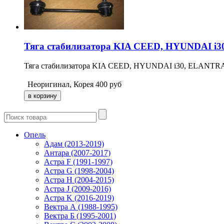
Тяга стабилизатора KIA CEED, HYUNDAI i30
Тяга стабилизатора KIA CEED, HYUNDAI i30, ELANTRA 
Неоригинал, Корея
400
руб
Опель
Адам (2013-2019)
Антара (2007-2017)
Астра F (1991-1997)
Астра G (1998-2004)
Астра H (2004-2015)
Астра J (2009-2016)
Астра K (2016-2019)
Вектра А (1988-1995)
Вектра Б (1995-2001)