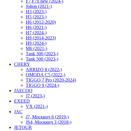
F7,F7x new (2024-)
Jolion (2021-)
H3 (2023-)
H5 (2023-)
H6 (2012-2020)
H6 (2021-)
H7 (2024-)
H9 (2014-2023)
H9 (2024-)
M6 (2021-)
Tank 300 (2023-)
Tank 500 (2023-)
CHERY
ARRIZO 8 (2022-)
OMODA C5 (2022-)
TIGGO 7 Pro (2020-2024)
TIGGO 9 (2024-)
JAECOO
J7 (2023-)
EXEED
VX (2021-)
JAC
J7, Москвич 6 (2019-)
JS4, Москвич 3 (2018-)
JETOUR