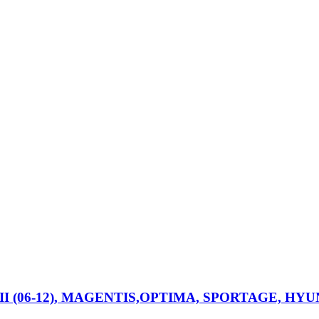
III (06-12), MAGENTIS,OPTIMA, SPORTAGE, HYUND