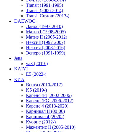
Transit (1991-1995)
Transit (2006-2014)
Transit Custom (2013-)
DAEWOO
Ланос (1997-2010)
Матиз I (1998-2005)
Матиз II (2005-2012)
Нексия (1997-2007)
Нексия (2008-2016)
Эсперо (1991-1999)
Jetta
va3 (2019-)
KAIYI
E5 (2022-)
КИА
Венга (2010-2017)
K5 (2019-)
Каренс (FJ, 2002-2006)
Каренс (FG, 2006-2012)
Каренс 4 (2013-2020)
Карнивал II (00-06)
Карнивал 4 (2020-)
Куорис (2012-)
Мажентис II (2005-2010)