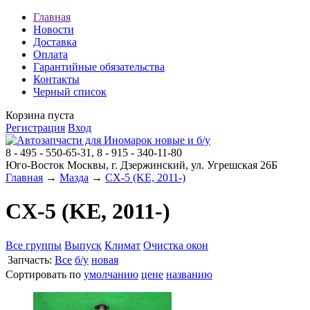
Главная
Новости
Доставка
Оплата
Гарантийные обязательства
Контакты
Черный список
Корзина пуста
Регистрация
Вход
8 - 495 - 550-65-31, 8 - 915 - 340-11-80
Юго-Восток Москвы, г. Дзержинский, ул. Угрешская 26Б
Главная
→
Мазда
→
CX-5 (KE, 2011-)
CX-5 (KE, 2011-)
Все группы
Выпуск
Климат
Очистка окон
Запчасть:
Все
б/у
новая
Сортировать по
умолчанию
цене
названию