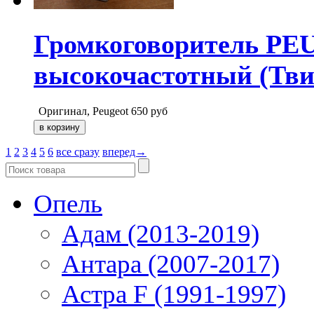
Громкоговоритель P
высокочастотный (Тви
Оригинал, Peugeot
650
руб
1
2
3
4
5
6
все сразу
вперед→
Опель
Адам (2013-2019)
Антара (2007-2017)
Астра F (1991-1997)