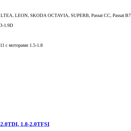
EA, LEON, SKODA OCTAVIA, SUPERB, Passat CC, Passat B7 с 
D-1.9D
с моторами 1.5-1.8
.0TDI, 1.8-2.0TFSI