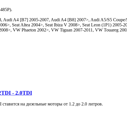
485P).
Audi A4 [B7] 2005-2007, Audi A4 [B8] 2007>, Audi A5/S5 Coupe/S
06>, Seat Altea 2004>, Seat Ibiza V 2008>, Seat Leon (1P1) 2005-
C 2008>, VW Phaeton 2002>, VW Tiguan 2007-2011, VW Touareg 20
TDI - 2.0TDI
ставится на дизельные моторы от 1.2 до 2.0 литров.