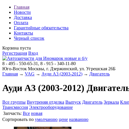
Главная
Новости
Доставка
Оплата
Гарантийные обязательства
Контакты
Черный список
Корзина пуста
Регистрация
Вход
8 - 495 - 550-65-31, 8 - 915 - 340-11-80
Юго-Восток Москвы, г. Дзержинский, ул. Угрешская 26Б
Главная
→
VAG
→
Ауди A3 (2003-2012)
→
Двигатель
Ауди A3 (2003-2012) Двигател
Все группы
Внутреняя отделка
Выпуск
Двигатель
Зеркала
Кли
Трансмиссия
Электрооборудование
Запчасть:
Все
новая
Сортировать по
умолчанию
цене
названию